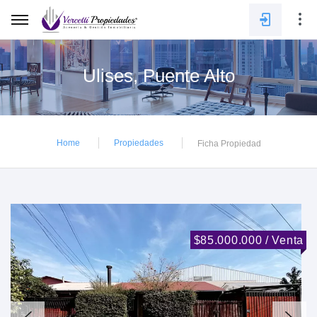
Ulises, Puente Alto
E-mail
Home
Propiedades
Ficha Propiedad
Contraseña
INGRESAR
$85.000.000 / Venta