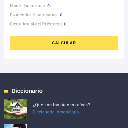
Monto Financiado:
0
Dividendos Hipotecarios:
0
Costo Anual del Préstamo:
0
CALCULAR
Diccionario
¿Qué son los bienes raíces?
Diccionario inmobiliario