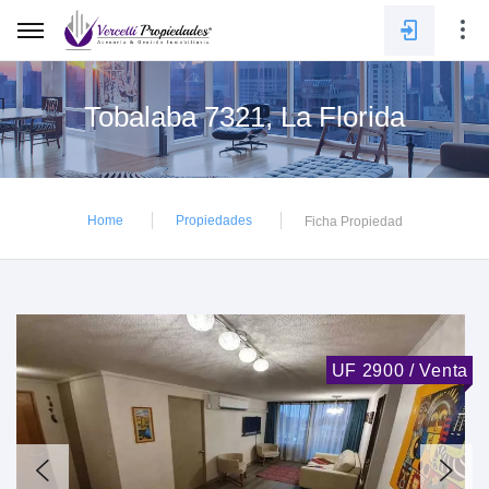
Tobalaba 7321, La Florida
E-mail
Home
Propiedades
Ficha Propiedad
Contraseña
INGRESAR
UF 2900 / Venta