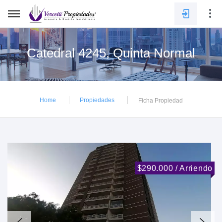
Catedral 4245, Quinta Normal
E-mail
Home
Propiedades
Ficha Propiedad
Contraseña
INGRESAR
$290.000 / Arriendo